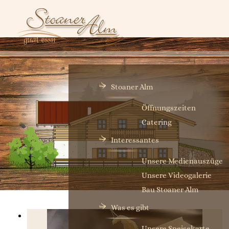
Stoaner Alm
Öffnungszeiten
Catering
Interessantes
Unsere Medienauszüge
Unsere Videogalerie
Bau Stoaner Alm
Was es gibt
Unsere Speisekarte